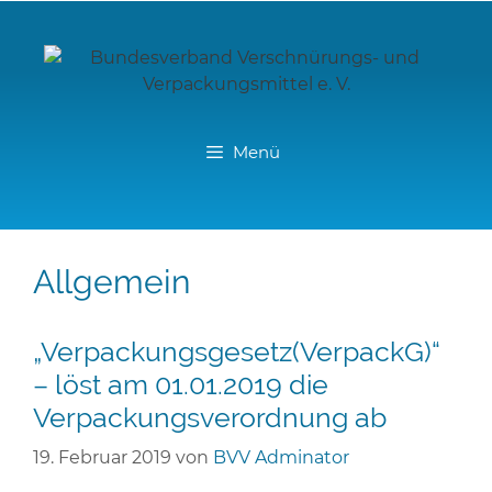
Zum
Inhalt
springen
Menü
Allgemein
„Verpackungsgesetz(VerpackG)“
– löst am 01.01.2019 die
Verpackungsverordnung ab
19. Februar 2019
von
BVV Adminator