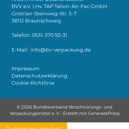
BVV e.V. i.Hs. TAP Telion-Air-Pac GmbH
Grotrian-Steinweg-Str. 5-7
38112 Braunschweig
Telefon: 0531-370 93-31
E-Mail:
info@bv-verpackung.de
Impressum
Datenschutzerklärung
Cookie-Richtlinie
© 2026 Bundesverband Verschnürungs- und
Verpackungsmittel e. V.
• Erstellt mit
GeneratePress
Zustimmung verwalten